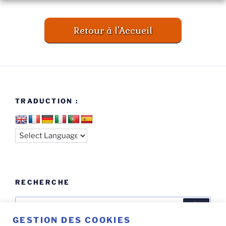
A
l
t
Retour à l'Accueil
e
r
n
a
t
i
TRADUCTION :
v
e
:
RECHERCHE
Recherche
Recher
pour
GESTION DES COOKIES