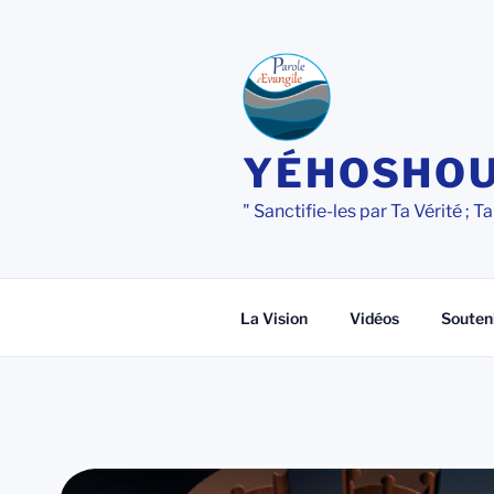
Aller
au
contenu
principal
YÉHOSHOU
" Sanctifie-les par Ta Vérité ; Ta
La Vision
Vidéos
Souten